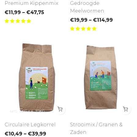
Premium Kippenmix
Gedroogde
Meelwormen
€11,99 – €47,75
€19,99 – €114,99
4KG
4KG x 4
10KG
10KG x 2
Circulaire Legkorrel
Strooimix / Granen &
Zaden
€10,49 – €39,99