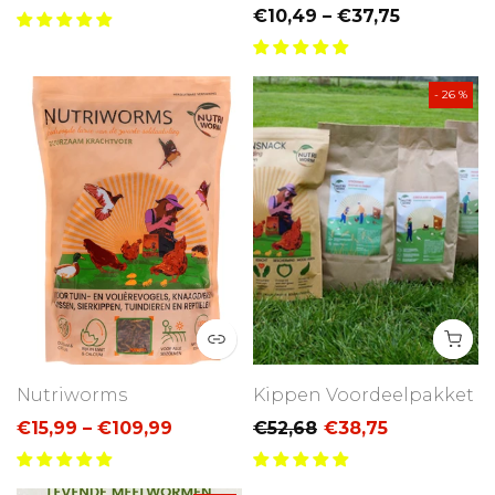
€10,49 – €37,75
- 26 %
Nutriworms
Kippen Voordeelpakket
€15,99 – €109,99
€52,68
€38,75